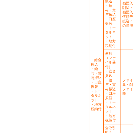
振込
画面入
・給
削除・
与・賞
画面入
与振込
依頼デ
・口座
振込／
振替
の参照
・トー
タルネ
ット
・地方
税納付
依頼
（ファ
・総合
イル受
振込
付）
・給
・総合
与・賞
振込
与振込
・給
ファイ
・口座
与・賞
集・削
振替
与振込
ファイ
・トー
・口座
能
タルネ
振替
ット
・トー
・地方
タルネ
税納付
ット
・地方
税納付
全取引
照会