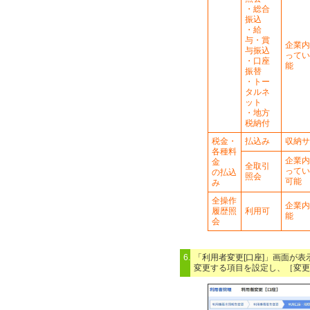
・総合
振込
・給
与・賞
企業内
与振込
ってい
・口座
能
振替
・トー
タルネ
ット
・地方
税納付
税金・
払込み
収納サ
各種料
企業内
金
全取引
ってい
の払込
照会
可能
み
全操作
企業内
履歴照
利用可
能
会
6.
「利用者変更[口座]」画面が表
変更する項目を設定し、［変更