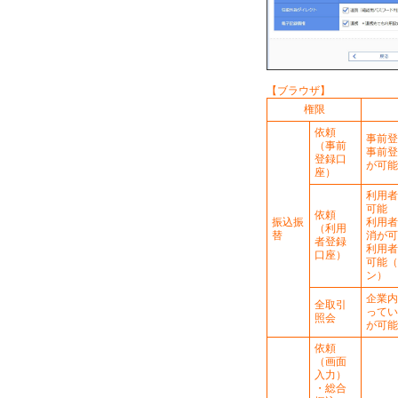
【ブラウザ】
権限
依頼
事前登
（事前
事前登
登録口
が可能
座）
利用者
可能
依頼
振込振
利用者
（利用
替
消が可
者登録
利用者
口座）
可能（
ン）
企業内
全取引
ってい
照会
が可能
依頼
（画面
入力）
・総合