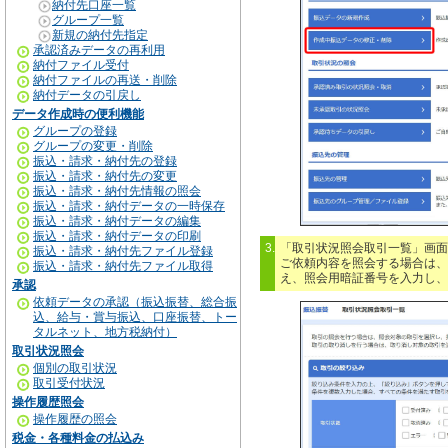
納付先口座一覧
グループ一覧
新規の納付先指定
承認済みデータの再利用
納付ファイル受付
納付ファイルの再送・削除
納付データの引戻し
データ作成時の便利機能
グループの登録
グループの変更・削除
振込・請求・納付先の登録
振込・請求・納付先の変更
振込・請求・納付先情報の照会
振込・請求・納付データの一時保存
振込・請求・納付データの編集
振込・請求・納付データの印刷
3.
「取引状況照会取引一覧」画面
振込・請求・納付先ファイル登録
ご依頼内容を照会する場合は、
振込・請求・納付先ファイル取得
え、照会用暗証番号を入力し、
承認
依頼データの承認（振込振替、総合振
込、給与・賞与振込、口座振替、トー
タルネット、地方税納付）
取引状況照会
個別の取引状況
取引受付状況
操作履歴照会
操作履歴の照会
税金・各種料金の払込み