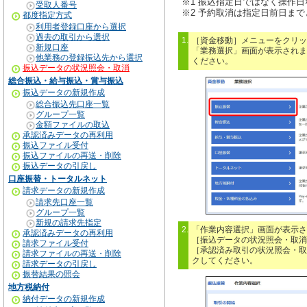
※1 振込指定日ではなく操作
受取人番号
※2 予約取消は指定日前日ま
都度指定方式
利用者登録口座から選択
過去の取引から選択
1.
［資金移動］メニューをクリッ
新規口座
「業務選択」画面が表示されま
他業務の登録振込先から選択
ください。
振込データの状況照会・取消
総合振込・給与振込・賞与振込
振込データの新規作成
総合振込先口座一覧
グループ一覧
金額ファイルの取込
承認済みデータの再利用
振込ファイル受付
振込ファイルの再送・削除
振込データの引戻し
口座振替・トータルネット
請求データの新規作成
請求先口座一覧
グループ一覧
新規の請求先指定
2.
「作業内容選択」画面が表示さ
承認済みデータの再利用
［振込データの状況照会・取消
請求ファイル受付
［承認済み取引の状況照会・取
請求ファイルの再送・削除
クしてください。
請求データの引戻し
振替結果の照会
地方税納付
納付データの新規作成