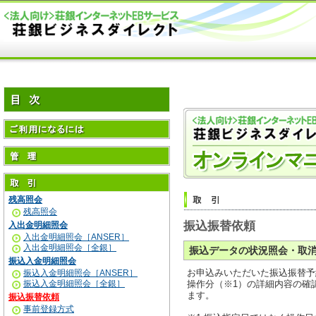
残高照会
残高照会
振込振替依頼
入出金明細照会
入出金明細照会［ANSER］
入出金明細照会［全銀］
振込データの状況照会・取
振込入金明細照会
お申込みいただいた振込振替予
振込入金明細照会［ANSER］
振込入金明細照会［全銀］
操作分（※1）の詳細内容の確
ます。
振込振替依頼
事前登録方式