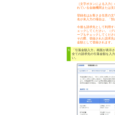
［文字ボタンによる入力］
れている金融機関または支
登録名はお客さま任意の文
名が未入力の場合は、「預
今後も請求先として利用す
ェックしてください。（グ
ープもチェックしてくださ
その際、登録された請求先
金額として登録されます。
6.
「引落金額入力」画面が表示さ
全ての請求先の引落金額を入力
い。