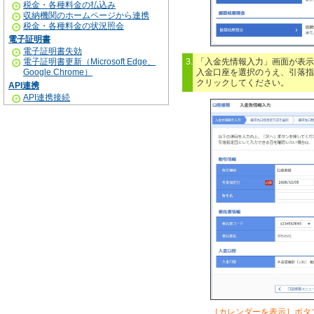
税金・各種料金の払込み
収納機関のホームページから連携
税金・各種料金の状況照会
電子証明書
電子証明書失効
電子証明書更新（Microsoft Edge、
3.
「入金先情報入力」画面が表示
Google Chrome）
入金口座を選択のうえ、引落指
クリックしてください。
API連携
API連携接続
［カレンダーを表示］ボタ