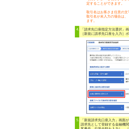
定することができます。
取引名はお客さま任意の文
取引名が未入力の場合は、「
ます。
4.
「請求先口座指定方法選択」画
［新規に請求先口座を入力］ボ
5.
「新規請求先口座入力」画面が
請求先として登録する金融機関
客番号、引落金額を入力し、［