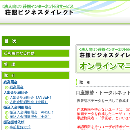
残高照会
残高照会
口座振替・トータルネッ
入出金明細照会
入出金明細照会［ANSER］
振替請求データを一括して作成す
入出金明細照会［全銀］
振込入金明細照会
作成権限を持たないユーザは、請
振込入金明細照会［ANSER］
依頼データを作成したユーザ（「
振込入金明細照会［全銀］
承認権限者（「承認者」といいま
振込振替依頼
承認権限を持つユーザが請求デー
事前登録方式