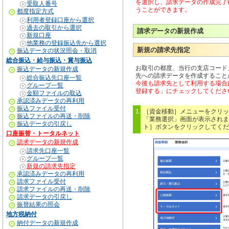
を選択し、請求データの作成完了
受取人番号
うことができます。
都度指定方式
利用者登録口座から選択
過去の取引から選択
請求データの新規作成
新規口座
他業務の登録振込先から選択
新規の請求先指定
振込データの状況照会・取消
総合振込・給与振込・賞与振込
お取引の都度、当行の支店コード
振込データの新規作成
先への請求データを作成すること
総合振込先口座一覧
今後も請求先として利用する場合
グループ一覧
登録する」にチェックしてくださ
金額ファイルの取込
承認済みデータの再利用
振込ファイル受付
1.
［資金移動］メニューをクリッ
振込ファイルの再送・削除
「業務選択」画面が表示されま
振込データの引戻し
ト］ボタンをクリックしてくだ
口座振替・トータルネット
請求データの新規作成
請求先口座一覧
グループ一覧
新規の請求先指定
承認済みデータの再利用
請求ファイル受付
請求ファイルの再送・削除
請求データの引戻し
振替結果の照会
地方税納付
納付データの新規作成