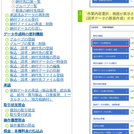
納付先口座一覧
グループ一覧
新規の納付先指定
2.
「作業内容選択」画面が表示さ
承認済みデータの再利用
［請求データの新規作成］ボタ
納付ファイル受付
納付ファイルの再送・削除
納付データの引戻し
データ作成時の便利機能
グループの登録
グループの変更・削除
振込・請求・納付先の登録
振込・請求・納付先の変更
振込・請求・納付先情報の照会
振込・請求・納付データの一時保存
振込・請求・納付データの編集
振込・請求・納付データの印刷
振込・請求・納付先ファイル登録
振込・請求・納付先ファイル取得
承認
依頼データの承認（振込振替、総合振
込、給与・賞与振込、口座振替、トー
タルネット、地方税納付）
取引状況照会
個別の取引状況
取引受付状況
操作履歴照会
操作履歴の照会
税金・各種料金の払込み