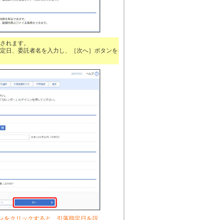
されます。
定日、委託者名を入力し、［次へ］ボタンを
ンをクリックすると、引落指定日を設