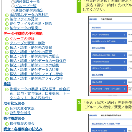
2.
「作業内容選択」画面が表示さ
納付先口座一覧
［振込（請求・納付）先のグル
グループ一覧
してください。
新規の納付先指定
承認済みデータの再利用
納付ファイル受付
納付ファイルの再送・削除
納付データの引戻し
データ作成時の便利機能
グループの登録
グループの変更・削除
振込・請求・納付先の登録
振込・請求・納付先の変更
振込・請求・納付先情報の照会
振込・請求・納付データの一時保存
振込・請求・納付データの編集
振込・請求・納付データの印刷
振込・請求・納付先ファイル登録
振込・請求・納付先ファイル取得
承認
依頼データの承認（振込振替、総合振
込、給与・賞与振込、口座振替、トー
タルネット、地方税納付）
3.
「振込（請求・納付）先管理作
取引状況照会
［グループの登録／変更／削除
個別の取引状況
取引受付状況
操作履歴照会
操作履歴の照会
税金・各種料金の払込み