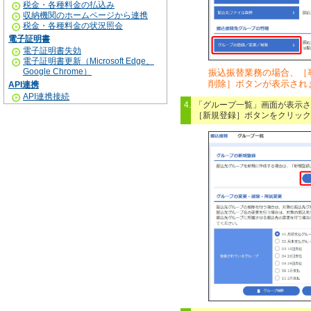
税金・各種料金の払込み
収納機関のホームページから連携
税金・各種料金の状況照会
電子証明書
電子証明書失効
電子証明書更新（Microsoft Edge、
Google Chrome）
振込振替業務の場合、［
削除］ボタンが表示され
API連携
API連携接続
4.
「グループ一覧」画面が表示さ
［新規登録］ボタンをクリック