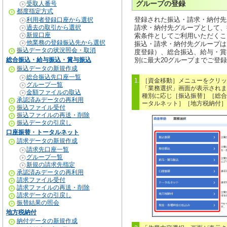
グループの登録
受取人番号
都度指定方式
登録された振込・請求・納付先
利用者登録口座から選択
過去の取引から選択
請求・納付先グループとして、
新規口座
索条件としてご利用いただくこ
他業務の登録振込先から選択
振込・請求・納付先グループは
振込データの状況照会・取消
度登録）、総合振込、給与・賞
総合振込・給与振込・賞与振込
別に最大20グループまでご登
振込データの新規作成
総合振込先口座一覧
1.
［資金移動］メニューをクリッ
グループ一覧
「業務選択」画面が表示されま
金額ファイルの取込
種別に応じ［振込振替］［総合
承認済みデータの再利用
ータルネット］［地方税納付］
振込ファイル受付
振込ファイルの再送・削除
振込データの引戻し
口座振替・トータルネット
請求データの新規作成
請求先口座一覧
グループ一覧
新規の請求先指定
承認済みデータの再利用
請求ファイル受付
請求ファイルの再送・削除
請求データの引戻し
振替結果の照会
地方税納付
納付データの新規作成