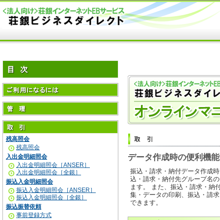
残高照会
残高照会
データ作成時の便利機能
入出金明細照会
入出金明細照会［ANSER］
振込・請求・納付データ作成時
入出金明細照会［全銀］
込・請求・納付先グループ名の
振込入金明細照会
ます。 また、振込・請求・納
振込入金明細照会［ANSER］
集・データの印刷、振込・請求
振込入金明細照会［全銀］
できます。
振込振替依頼
事前登録方式