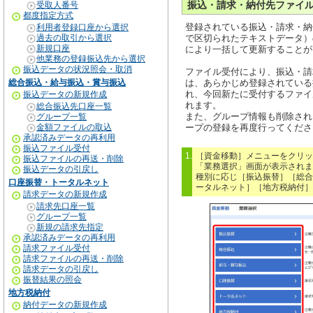
振込・請求・納付先ファイ
受取人番号
都度指定方式
登録されている振込・請求・納
利用者登録口座から選択
過去の取引から選択
で区切られたテキストデータ）
新規口座
により一括して更新することが
他業務の登録振込先から選択
振込データの状況照会・取消
ファイル受付により、振込・請
総合振込・給与振込・賞与振込
は、あらかじめ登録されている
れ、今回新たに受付するファイ
振込データの新規作成
れます。
総合振込先口座一覧
また、グループ情報も削除され
グループ一覧
金額ファイルの取込
ープの登録を再度行ってくださ
承認済みデータの再利用
振込ファイル受付
1.
［資金移動］メニューをクリッ
振込ファイルの再送・削除
「業務選択」画面が表示されま
振込データの引戻し
種別に応じ［振込振替］［総合
口座振替・トータルネット
ータルネット］［地方税納付］
請求データの新規作成
請求先口座一覧
グループ一覧
新規の請求先指定
承認済みデータの再利用
請求ファイル受付
請求ファイルの再送・削除
請求データの引戻し
振替結果の照会
地方税納付
納付データの新規作成