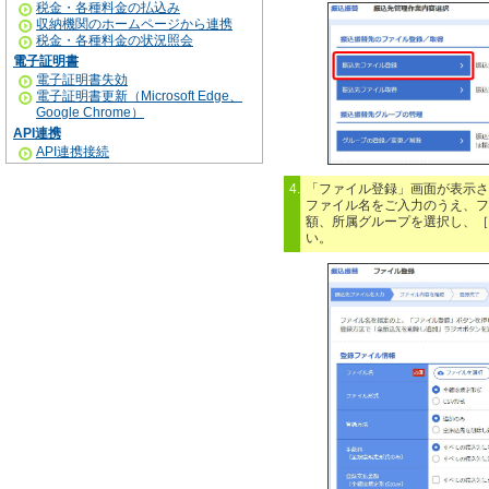
税金・各種料金の払込み
収納機関のホームページから連携
税金・各種料金の状況照会
電子証明書
電子証明書失効
電子証明書更新（Microsoft Edge、
Google Chrome）
API連携
API連携接続
4.
「ファイル登録」画面が表示さ
ファイル名をご入力のうえ、フ
額、所属グループを選択し、［
い。