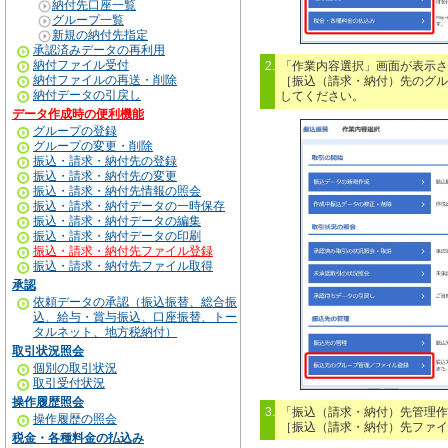
納付先口座一覧
グループ一覧
新規の納付先指定
承認済みデータの再利用
納付ファイル受付
2.
「作業内容選択」画面が表示さ
納付ファイルの再送・削除
［振込（請求・納付）先のグル
納付データの引戻し
してください。
データ作成時の便利機能
グループの登録
グループの変更・削除
振込・請求・納付先の登録
振込・請求・納付先の変更
振込・請求・納付先情報の照会
振込・請求・納付データの一時保存
振込・請求・納付データの編集
振込・請求・納付データの印刷
振込・請求・納付先ファイル登録
振込・請求・納付先ファイル取得
承認
依頼データの承認（振込振替、総合振
込、給与・賞与振込、口座振替、トー
タルネット、地方税納付）
取引状況照会
個別の取引状況
取引受付状況
操作履歴照会
3.
「振込（請求・納付）先管理作
操作履歴の照会
［振込（請求・納付）先ファイ
税金・各種料金の払込み