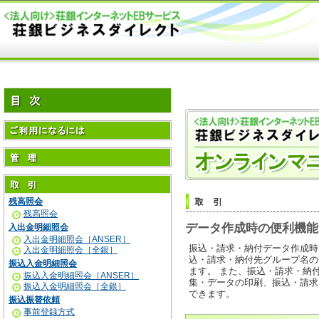
残高照会
残高照会
データ作成時の便利機能
入出金明細照会
入出金明細照会［ANSER］
振込・請求・納付データ作成時
入出金明細照会［全銀］
込・請求・納付先グループ名の
振込入金明細照会
ます。 また、振込・請求・納
振込入金明細照会［ANSER］
集・データの印刷、振込・請求
振込入金明細照会［全銀］
できます。
振込振替依頼
事前登録方式