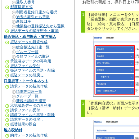
お取引の明細は、操作日より7
受取人番号
都度指定方式
利用者登録口座から選択
1.
［資金移動］メニューをクリッ
過去の取引から選択
「業務選択」画面が表示されま
新規口座
込］［給与・賞与振込］［口座
他業務の登録振込先から選択
タンをクリックしてください。
振込データの状況照会・取消
総合振込・給与振込・賞与振込
振込データの新規作成
総合振込先口座一覧
グループ一覧
金額ファイルの取込
承認済みデータの再利用
振込ファイル受付
振込ファイルの再送・削除
振込データの引戻し
口座振替・トータルネット
請求データの新規作成
請求先口座一覧
グループ一覧
新規の請求先指定
2.
「作業内容選択」画面が表示さ
承認済みデータの再利用
［振込（請求・納付）データの
請求ファイル受付
い。
請求ファイルの再送・削除
請求データの引戻し
振替結果の照会
地方税納付
納付データの新規作成