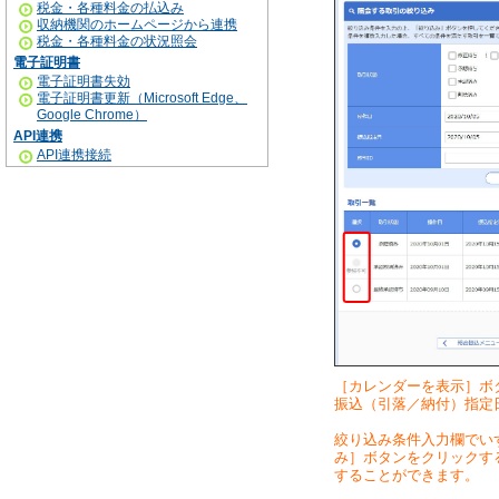
税金・各種料金の払込み
収納機関のホームページから連携
税金・各種料金の状況照会
電子証明書
電子証明書失効
電子証明書更新（Microsoft Edge、
Google Chrome）
API連携
API連携接続
［カレンダーを表示］ボ
振込（引落／納付）指定
絞り込み条件入力欄でい
み］ボタンをクリックす
することができます。