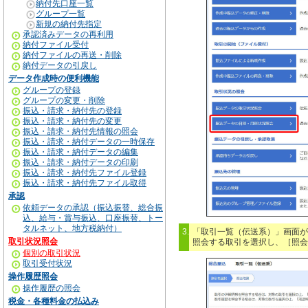
納付先口座一覧
グループ一覧
新規の納付先指定
承認済みデータの再利用
納付ファイル受付
納付ファイルの再送・削除
納付データの引戻し
データ作成時の便利機能
グループの登録
グループの変更・削除
振込・請求・納付先の登録
振込・請求・納付先の変更
振込・請求・納付先情報の照会
振込・請求・納付データの一時保存
振込・請求・納付データの編集
振込・請求・納付データの印刷
振込・請求・納付先ファイル登録
振込・請求・納付先ファイル取得
承認
依頼データの承認（振込振替、総合振
込、給与・賞与振込、口座振替、トー
タルネット、地方税納付）
3.
「取引一覧（伝送系）」画面が
取引状況照会
照会する取引を選択し、［照会
個別の取引状況
取引受付状況
操作履歴照会
操作履歴の照会
税金・各種料金の払込み