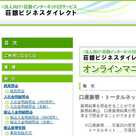
残高照会
残高照会
口座振替・トータルネッ
入出金明細照会
入出金明細照会［ANSER］
振替結果を照会することができ
入出金明細照会［全銀］
振替結果は、口座振替結果が照
振込入金明細照会
末まで照会することができます
振込入金明細照会［ANSER］
振込入金明細照会［全銀］
※口座振替……引落日の翌営
振込振替依頼
トータルネット……引落日
事前登録方式