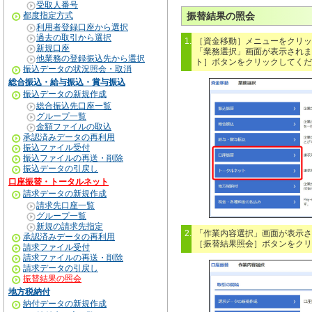
受取人番号
都度指定方式
振替結果の照会
利用者登録口座から選択
過去の取引から選択
1.
［資金移動］メニューをクリッ
新規口座
「業務選択」画面が表示されま
他業務の登録振込先から選択
ト］ボタンをクリックしてくだ
振込データの状況照会・取消
総合振込・給与振込・賞与振込
振込データの新規作成
総合振込先口座一覧
グループ一覧
金額ファイルの取込
承認済みデータの再利用
振込ファイル受付
振込ファイルの再送・削除
振込データの引戻し
口座振替・トータルネット
請求データの新規作成
請求先口座一覧
グループ一覧
新規の請求先指定
2.
「作業内容選択」画面が表示さ
承認済みデータの再利用
［振替結果照会］ボタンをクリ
請求ファイル受付
請求ファイルの再送・削除
請求データの引戻し
振替結果の照会
地方税納付
納付データの新規作成