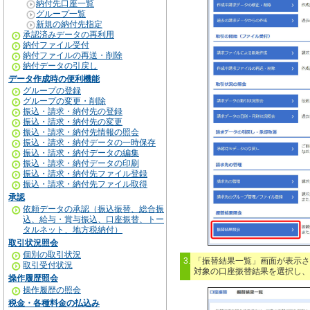
納付先口座一覧
グループ一覧
新規の納付先指定
承認済みデータの再利用
納付ファイル受付
納付ファイルの再送・削除
納付データの引戻し
データ作成時の便利機能
グループの登録
グループの変更・削除
振込・請求・納付先の登録
振込・請求・納付先の変更
振込・請求・納付先情報の照会
振込・請求・納付データの一時保存
振込・請求・納付データの編集
振込・請求・納付データの印刷
振込・請求・納付先ファイル登録
振込・請求・納付先ファイル取得
承認
依頼データの承認（振込振替、総合振
込、給与・賞与振込、口座振替、トー
タルネット、地方税納付）
取引状況照会
個別の取引状況
3.
「振替結果一覧」画面が表示さ
取引受付状況
対象の口座振替結果を選択し、
操作履歴照会
操作履歴の照会
税金・各種料金の払込み