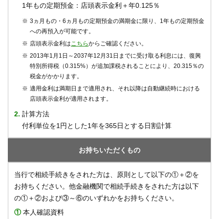
1年もの定期預金：店頭表示金利＋年0.125％
※
3ヵ月もの・6ヵ月もの定期預金の満期金に限り、1年もの定期預金
への再預入が可能です。
※
店頭表示金利は
こちら
からご確認ください。
※
2013年1月1日～2037年12月31日までに受け取る利息には、復興
特別所得税（0.315%）が追加課税されることにより、20.315％の
税金がかかります。
※
適用金利は満期日まで適用され、それ以降は自動継続時における
店頭表示金利が適用されます。
2.
計算方法
付利単位を1円とした1年を365日とする日割計算
お持ち
いただくもの
当行で相続手続きをされた方は、原則として以下の①＋②を
お持ちください。他金融機関で相続手続きをされた方は以下
の①＋②および③～⑥のいずれかをお持ちください。
①
本人確認資料