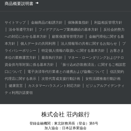
商品概要説明書
サイトマップ
金融商品の勧誘方針
保険募集指針
利益相反管理方針
法令等遵守方針
フィデアグループ業務継続の基本方針
反社会的勢力
への対応にかかる基本方針
顧客保護等管理方針
金融円滑化に関する基
本方針
個人データの共同利用
法人情報等の共有に関するお知らせ
プ
ライバシーポリシー
特定個人情報の取扱いに関する基本方針
お客さま
本位の業務運営方針
最良執行方針
マネー・ローンダリングおよびテロ
資金供与等対策に係る基本方針
「振り込め詐欺救済法」に関するご相談窓
口について
電子決済等代行業者との連携および協働について
信託契約
代理店に関する表示
次世代育成支援行動計画
女性活躍推進行動計画
健康宣言
カスタマーハラスメント対応方針
ビジュアルアイデンティ
ティ利用許諾要領
株式会社 荘内銀行
登録金融機関：東北財務局長（登金）第6号
加入協会：日本証券業協会