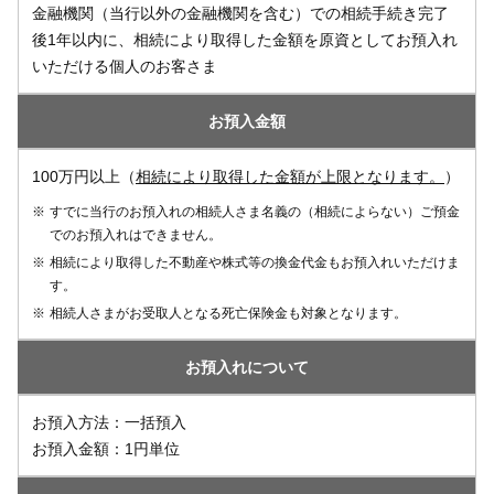
経営支援プラットフォーム
金融機関（当行以外の金融機関を含む）での相続手続き完了
金利・外国為替相場
投信基準価額
荘銀 Big Advance
後1年以内に、相続により取得した金額を原資としてお預入れ
いただける個人のお客さま
よくあるご質問
お問い合わせ
お預入金額
100万円以上（
相続により取得した金額が上限となります。
）
※
すでに当行のお預入れの相続人さま名義の（相続によらない）ご預金
でのお預入れはできません。
※
相続により取得した不動産や株式等の換金代金もお預入れいただけま
す。
※
相続人さまがお受取人となる死亡保険金も対象となります。
お預入れについて
お預入方法：一括預入
お預入金額：1円単位