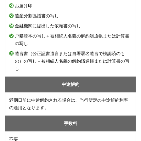
②
お届け印
③
遺産分割協議書の写し
④
金融機関に提出した依頼書の写し
⑤
戸籍謄本の写し＋被相続人名義の解約済通帳または計算書
の写し
⑥
遺言書（公正証書遺言または自署署名遺言で検認済のも
の）の写し＋被相続人名義の解約済通帳または計算書の写
し
中途解約
満期日前に中途解約される場合は、当行所定の中途解約利率
の適用となります。
手数料
不要