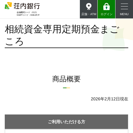
金融機関コード：0121
店舗・ATM
ログイン
MENU
SWIFTコード：SNAIJPJT
相続資金専用定期預金まご
個人のお客さま
個人のお客さま
ころ
個人向けインターネットバンキング
荘銀ダイレクト
法人・事業主のお客さま
サービスのご案内
荘内銀行について
商品概要
インターネット投資信託サービス
荘銀投信ダイレクト
採用について
2026年2月12日現在
サービスのご案内
法人・事業主のお客さま
来店予約
手数料一覧
ご利用
いただける方