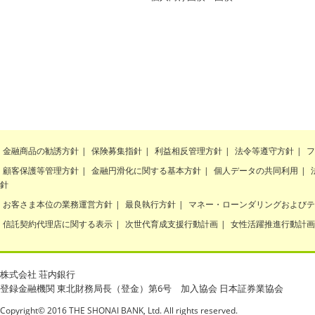
金融商品の勧誘方針
|
保険募集指針
|
利益相反管理方針
|
法令等遵守方針
|
フ
顧客保護等管理方針
|
金融円滑化に関する基本方針
|
個人データの共同利用
|
針
お客さま本位の業務運営方針
|
最良執行方針
|
マネー・ローンダリングおよびテ
信託契約代理店に関する表示
|
次世代育成支援行動計画
|
女性活躍推進行動計画
株式会社 荘内銀行
登録金融機関 東北財務局長（登金）第6号 加入協会 日本証券業協会
Copyright© 2016 THE SHONAI BANK, Ltd. All rights reserved.