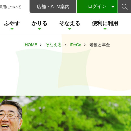
ログイン
店舗・ATM案内
採用について
ふやす
かりる
そなえる
便利に利用
個人のお客さま
インターネット投資信託サービス
HOME
そなえる
iDeCo
老後と年金
相談
ン
着実に安全にしっかりとためる預金
ご自身とご家族の将来に備える
お使いみち自由なローン
荘銀投信ダイレクト
オンライン金融商品
託サービス
〈荘銀〉ブライトワン
レクト
ービス
仲介サービス
ン
サービスのご案内
定期預金
フリーローン
遺言信託
デビットカード
クト
相談
付サービス
外貨預金
込み
（J-Debit）
ン
財形預金
カードローン
遺言代用信託
・事業主のお客さま
ャージ
〈荘銀〉ICキャッシュカード
個人向け国債・国債
経営支援プラットフォーム
暦年贈与型信託
荘銀 Big Advance
一体型カード