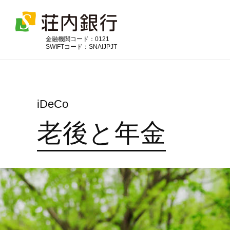
金融機関コード：0121
SWIFTコード：SNAIJPJT
iDeCo
老後と年金
便利に利用
そなえる
ためる
ふやす
かりる
豊富な商品ラインナップでお客
お客さまの資産づくりにお役立
お客さまの目的やライフイベン
ライフステージに合わせた商
毎日の暮らしがスマートになる
さまの大切な資産づくりをサポ
ていただける運用商品を取り揃
トに合わせた幅広い商品をご用
品・サービスでお客さまの安心
便利なサービスをご用意してお