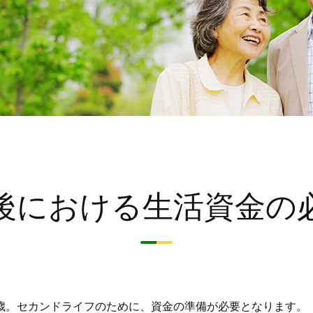
荘銀つみとう
サービスのご案内
外貨両替
モバイルレ
iDeCo
ること
ること
Webでできること
Webでできること
投信基準価額
ローン金利
預金金利
ファ
シミ
“荘内銀行”と考える
シミュレーション
Webでできるこ
ライフプラン
後における
生活資金の
閉じる
閉じる
閉じる
閉じる
閉じる
4.3歳。セカンドライフのために、資金の準備が必要となります。