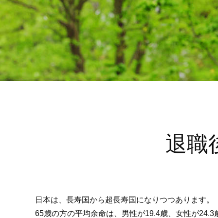
ートします。
えています。
意しています。
をサポートします。
ります。
便利に利用TOPへ
そなえるTOPへ
ためるTOPへ
ふやすTOPへ
かりるTOPへ
“荘内銀行”と考える
“荘内銀行”と考える
“荘内銀行”と考える
“荘内銀行”と考える
Webででき
Webででき
ライフプラン
ライフプラン
ライフプラン
ライフプラン
退職
日本は、長寿国から超長寿国になりつつあります。
65歳の方の平均余命は、男性が19.4歳、女性が2