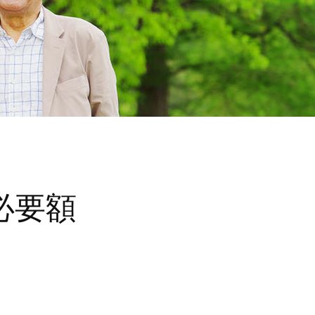
iDeCo
ジ
投資スタイル
ンドランキング
ュレーション
保険募集指針
住宅ローンスクエア
手数料一覧
診断サービス
と
必要額