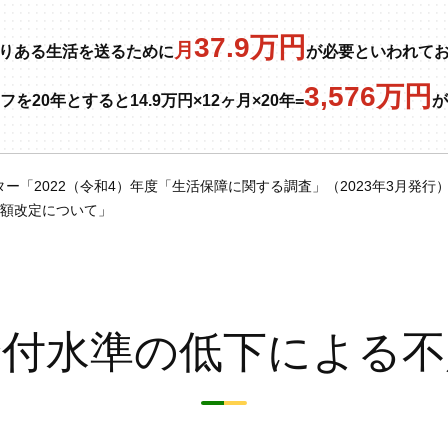
37.9万円
月
りある生活を送るために
が必要といわれて
3,576万円
を20年とすると14.9万円×12ヶ月×20年=
が
「2022（令和4）年度「生活保障に関する調査」（2023年3月発行
金額改定について」
給付水準の低下による不