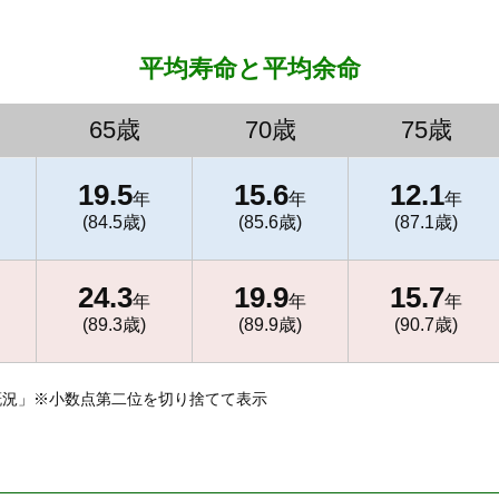
平均寿命と平均余命
65歳
70歳
75歳
19.5
15.6
12.1
年
年
年
(84.5歳)
(85.6歳)
(87.1歳)
24.3
19.9
15.7
年
年
年
(89.3歳)
(89.9歳)
(90.7歳)
概況」※小数点第二位を切り捨てて表示