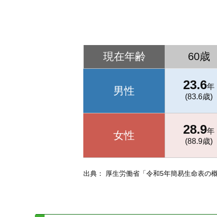
現在年齢
60歳
23.6
年
男性
(83.6歳)
28.9
年
女性
(88.9歳)
出典：
厚生労働省「令和5年簡易生命表の