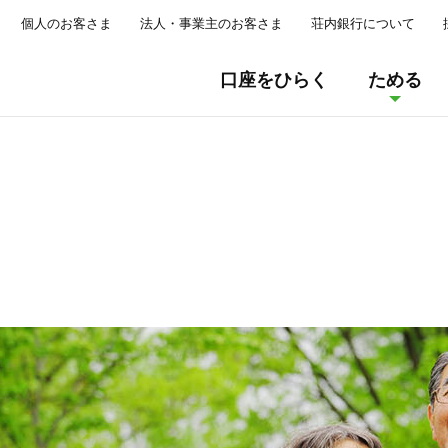
個人のお客さま
法人・事業主のお客さま
荘内銀行について
口座をひらく
ためる
個人向けインターネットバンキング
お住まいのローン
保険商品
出し入れ自由な預金
窓口でのご
目的別ロー
荘銀ダイレクト
Pay-easy
インターネット投資信
荘内銀行アプリ
投資信託
荘銀投信ダイ
（ペイジー）サ
簡単・便利に口座管理
住宅関連ローン
目的から選ぶ
サービスのご案内
自動車ロー
通帳レス口座
荘銀バンキングサービス
荘銀投信ダイレ
荘銀のほけん
投資信託口座を開設
Web口座振替受
荘銀ダイレクト
各種Web申
ライフイベントから選ぶ
リフォームローン
総合口座
教育ロー
法人
インターネット支店
NISA
電子マネーチ
わたしの支店
法人向けインターネットバンキング
商品から選ぶ
荘銀ビジネスダイレクト
定時定額購入サービス
外国送金
PayB