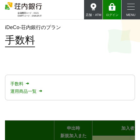
金融機関コード：0121
店舗・ATM
ログイン
MENU
SWIFTコード：SNAIJPJT
iDeCo-荘内銀行のプラン
個人のお客さま
手数料
個人のお客さま
個人向けインターネットバンキング
荘銀ダイレクト
法人・事業主のお客さま
サービスのご案内
荘内銀行について
手数料
インターネット投資信託サービス
荘銀投信ダイレクト
運用商品一覧
採用について
サービスのご案内
法人・事業主のお客さま
来店予約
手数料一覧
※1
申出時
加入者
新規加入また