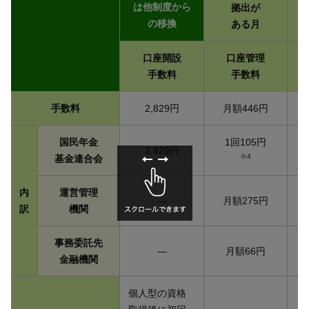
は他制度から
拠出が
経営支援プラットフォーム
金利・外国為替相場
投信基準価額
荘銀 Big Advance
の移換
ある月
口座開設
口座管理
よくあるご質問
お問い合わせ
手数料
手数料
手数料
2,829円
月額446円
国民年金
1回105円
2,829円
※4
基金連合会
内
運営管理
―
月額275円
訳
機関
事務委託先
―
月額66円
金融機関
個人型の資格