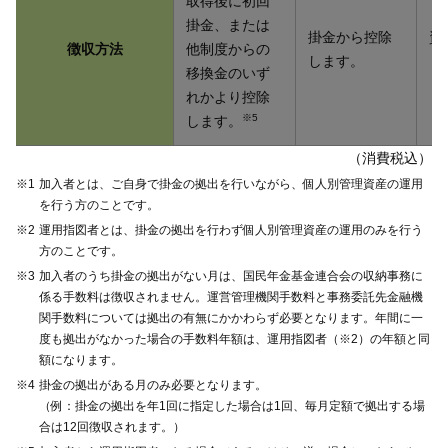
取得後に初回
掛金、または
掛金から控除
資
徴収方法
他制度からの
します。
し
移換金のいず
れかより控除
※5
します。
（消費税込）
※1
加入者とは、ご自身で掛金の拠出を行いながら、個人別管理資産の運用
を行う方のことです。
※2
運用指図者とは、掛金の拠出を行わず個人別管理資産の運用のみを行う
方のことです。
※3
加入者のうち掛金の拠出がない月は、国民年金基金連合会の収納事務に
係る手数料は徴収されません。運営管理機関手数料と事務委託先金融機
関手数料については拠出の有無にかかわらず必要となります。年間に一
度も拠出がなかった場合の手数料年額は、運用指図者（※2）の年額と同
額になります。
※4
掛金の拠出がある月のみ必要となります。
（例：掛金の拠出を年1回に指定した場合は1回、毎月定額で拠出する場
合は12回徴収されます。）