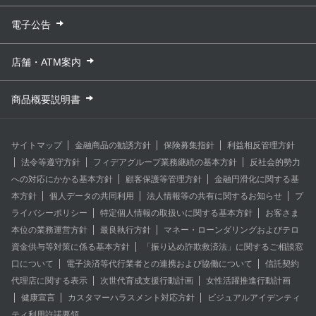
電子公告
店舗・ATM案内
商品概要説明書
サイトマップ
金融商品の勧誘方針
保険募集指針
利益相反管理方針
法令等遵守方針
フィデアグループ業務継続の基本方針
反社会的勢力
への対応にかかる基本方針
顧客保護等管理方針
金融円滑化に関する基
本方針
個人データの共同利用
法人情報等の共有に関するお知らせ
プ
ライバシーポリシー
特定個人情報の取扱いに関する基本方針
お客さま
本位の業務運営方針
最良執行方針
マネー・ローンダリングおよびテロ
資金供与等対策に係る基本方針
「振り込め詐欺救済法」に関するご相談窓
口について
電子決済等代行業者との連携および協働について
信託契約
代理店に関する表示
次世代育成支援行動計画
女性活躍推進行動計画
健康宣言
カスタマーハラスメント対応方針
ビジュアルアイデンティ
ティ利用許諾要領