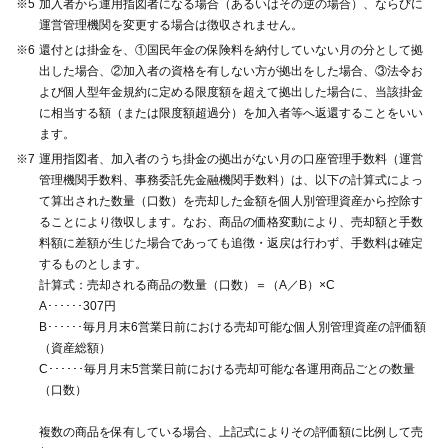
※5
加入者から運用指図者になる場合（あるいはその逆の場合）、ならびに
運営管理機関を変更する場合は徴収されません。
※6
還付とは掛金を、①国民年金の保険料を納付していない月の分として拠
出した場合、②加入者の資格を有しない方が拠出をした場合、③法令お
よび個人型年金規約に定める限度額を超えて拠出した場合に、当該掛金
に相当する額（または限度額超過分）を加入者等へ返還することをいい
ます。
※7
運用指図者、加入者のうち掛金の拠出がない月の口座管理手数料（運営
管理機関手数料、事務委託先金融機関手数料）は、以下の計算式によっ
て算出された数量（口数）を売却した金額を個人別管理資産から控除す
ることにより徴収します。なお、商品の価格変動により、売却額と手数
料額に差額が生じた場合であっても追徴・返戻は行わず、手数料は確定
するものとします。
計算式：売却される商品の数量（口数）＝（A／B）×C
A･･････307円
B･･････毎月月末6営業日前における売却可能な個人別管理資産の評価額
（資産総額）
C･･････毎月月末5営業日前における売却可能な各運用商品ごとの数量
（口数）
複数の商品を保有している場合、上記式によりその評価額に比例して売