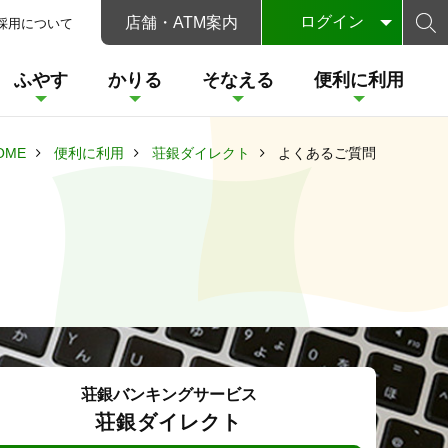
ログイン
店舗・ATM案内
採用について
ふやす
かりる
そなえる
便利に利用
個人のお客さま
インターネット投資信託サービス
OME
便利に利用
荘銀ダイレクト
よくあるご質問
相談
ン
着実に安全にしっかりとためる預金
ご自身とご家族の将来に備える
お使いみち自由なローン
荘銀投信ダイレクト
オンライン金融商品
託サービス
〈荘銀〉ブライトワン
レクト
ービス
仲介サービス
ン
サービスのご案内
定期預金
フリーローン
遺言信託
デビットカード
クト
相談
付サービス
外貨預金
込み
（J-Debit）
ン
財形預金
カードローン
遺言代用信託
・事業主のお客さま
ャージ
〈荘銀〉ICキャッシュカード
個人向け国債・国債
荘銀バンキングサービス
経営支援プラットフォーム
暦年贈与型信託
荘銀 Big Advance
荘銀ダイレクト
一体型カード