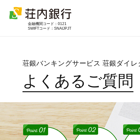
金融機関コード：0121
SWIFTコード：SNAIJPJT
荘銀バンキングサービス 荘銀ダイレ
よくあるご質問
便利に利用
そなえる
ためる
ふやす
かりる
豊富な商品ラインナップでお客
お客さまの資産づくりにお役立
お客さまの目的やライフイベン
ライフステージに合わせた商
毎日の暮らしがスマートになる
さまの大切な資産づくりをサポ
ていただける運用商品を取り揃
トに合わせた幅広い商品をご用
品・サービスでお客さまの安心
便利なサービスをご用意してお