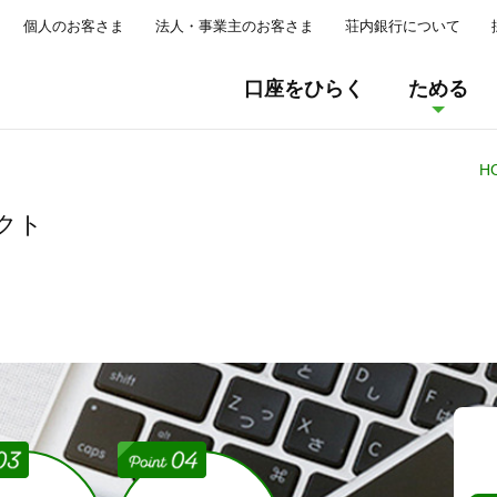
個人のお客さま
法人・事業主のお客さま
荘内銀行について
口座をひらく
ためる
個人向けインターネットバンキング
H
お住まいのローン
保険商品
出し入れ自由な預金
窓口でのご
目的別ロー
荘銀ダイレクト
Pay-easy
インターネット投資信
荘内銀行アプリ
投資信託
クト
荘銀投信ダイ
（ペイジー）サ
簡単・便利に口座管理
住宅関連ローン
目的から選ぶ
サービスのご案内
自動車ロー
通帳レス口座
荘銀バンキングサービス
荘銀投信ダイレ
荘銀のほけん
投資信託口座を開設
Web口座振替受
荘銀ダイレクト
各種Web申
ライフイベントから選ぶ
リフォームローン
総合口座
教育ロー
法人
インターネット支店
NISA
電子マネーチ
わたしの支店
法人向けインターネットバンキング
商品から選ぶ
荘銀ビジネスダイレクト
定時定額購入サービス
外国送金
PayB