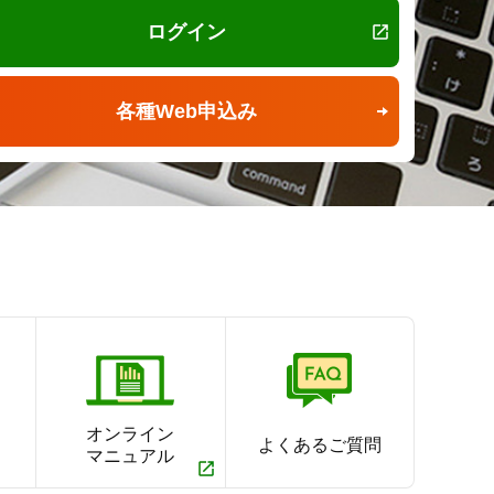
ログイン
iDeCo
ジ
各種Web申込み
投資スタイル
ンドランキング
ュレーション
保険募集指針
住宅ローンスクエア
手数料一覧
診断サービス
と
オンライン
よくあるご質問
マニュアル