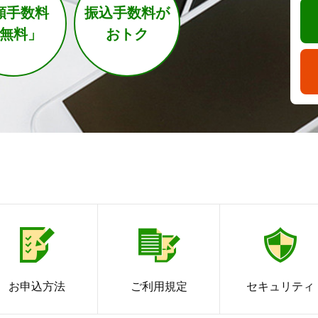
荘銀つみとう
額手数料
振込手数料が
サービスのご案内
無料」
おトク
外貨両替
モバイルレ
iDeCo
ること
ること
Webでできること
Webでできること
投信基準価額
ローン金利
預金金利
ファ
シミ
“荘内銀行”と考える
シミュレーション
Webでできるこ
ライフプラン
閉じる
閉じる
閉じる
閉じる
閉じる
お申込方法
ご利用規定
セキュリティ