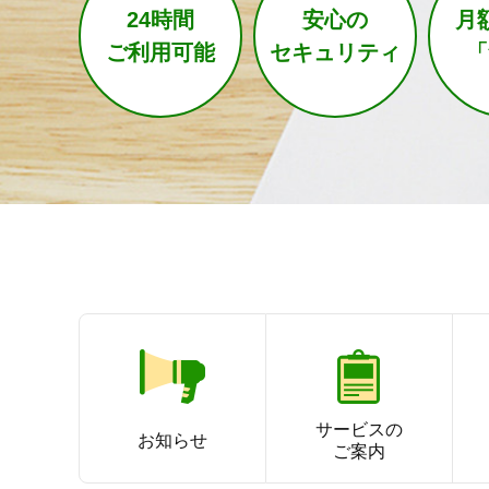
24時間
安心の
月
ートします。
えています。
意しています。
をサポートします。
ります。
ご利用可能
セキュリティ
「
便利に利用TOPへ
そなえるTOPへ
ためるTOPへ
ふやすTOPへ
かりるTOPへ
“荘内銀行”と考える
“荘内銀行”と考える
“荘内銀行”と考える
“荘内銀行”と考える
Webででき
Webででき
ライフプラン
ライフプラン
ライフプラン
ライフプラン
サービスの
お知らせ
ご案内