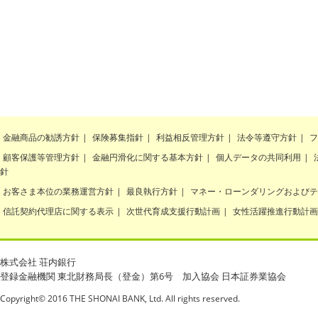
金融商品の勧誘方針
|
保険募集指針
|
利益相反管理方針
|
法令等遵守方針
|
フ
顧客保護等管理方針
|
金融円滑化に関する基本方針
|
個人データの共同利用
|
針
お客さま本位の業務運営方針
|
最良執行方針
|
マネー・ローンダリングおよびテ
信託契約代理店に関する表示
|
次世代育成支援行動計画
|
女性活躍推進行動計画
株式会社 荘内銀行
登録金融機関 東北財務局長（登金）第6号 加入協会 日本証券業協会
Copyright© 2016 THE SHONAI BANK, Ltd. All rights reserved.