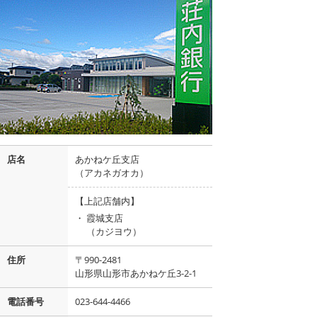
店名
あかねケ丘支店
（アカネガオカ）
【上記店舗内】
・
霞城支店
（カジヨウ）
住所
〒990-2481
山形県山形市あかねケ丘3-2-1
電話番号
023-644-4466